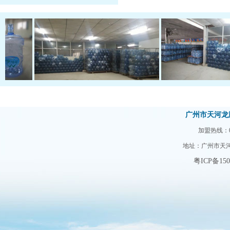
海珠区
房化水店
[
]
电话：13527628033
番禺区
南浦水店
[
]
电话：020-84501820
番禺区
大众水店
[
]
电话：13054482883
番禺区
南村水店
[
]
电话：020-
84561929,18122359259
广州市天河龙
荔湾区
河沙水店
[
]
电话：13556155508
加盟热线：020
荔湾区
山村水店
[
]
地址：广州市天河区
电话：13422231098
粤ICP备150
佛山地区
水之源桶装水店
[
]
电话：0757-85610715
海珠区
金盆湾桶装水专营店
[
]
电话：020-89800385
荔湾区
周门水店
[
]
电话：020－