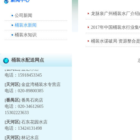
新闻中心
龙脉泉广州桶装水厂介绍(
公司新闻
桶装水新闻
2017年中国桶装水行业
黄埔区
桶装水知识
水轩桶装水经营部
[
]
电话：020-32074073
桶装水谋破局 资源整合
白云区
汇穗水店
[
]
电话：020-86057795
桶装水配送网点
番禺区
益达水店
[
]
电话：15918453345
天河区
金盆湾桶装水专营店
[
]
电话：020-89800385
番禺区
番禺石岗店
[
]
电话：020-34612605
15302223633
天河区
石东花园水店
[
]
电话：13424131498
天河区
林记水店
[
]